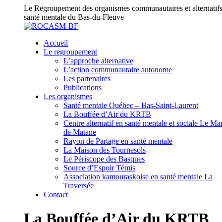
Skip
Le Regroupement des organismes communautaires et alternatifs
to
santé mentale du Bas-du-Fleuve
content
Accueil
Le regroupement
L’approche alternative
L’action communautaire autonome
Les partenaires
Publications
Les organismes
Santé mentale Québec – Bas-Saint-Laurent
La Bouffée d’Air du KRTB
Centre alternatif en santé mentale et sociale Le Ma
de Matane
Rayon de Partage en santé mentale
La Maison des Tournesols
Le Périscope des Basques
Source d’Espoir Témis
Association kamouraskoise en santé mentale La
Traversée
Contact
La Bouffée d’Air du KRTB