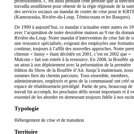
professionnels. C’est aussi pendant cette période que la directio
travailla assidûment pour obtenir de la régie régionale de la sant
des services sociaux un mandat de centre de crise pour le KRT
(Kamouraska, Rivière-du-Loup, Témiscouata et les Basques).
De 1999 à aujourd’hui, ce mandat s’actualise entre autres en 1
avec l’acquisition de notre deuxième maison au 9 rue du domai
Rivière-du-Loup. Notre mandat d’intervention de crise fait de 
une ressource spécialisée, exigeant des employées une formatio
continue, toujours à l’affût des nouvelles approches. Notre pre
chienne « Janny » étant décédée en 2001, c’est en 2002 que «
Malcom » fait son entrée à la ressource. En 2008, la Bouffée aj
un atout à son déploiement avec la présentation de la première
édition du Show de la Bouffée d’Air. Jusqu’à maintenant, nous
sommes fiers du chemin parcouru. Tous ensemble, membres,
administrateurs, employés et gens de la communauté ont créé u
espace de rétablissement privilégié. Partie de peu, beaucoup de
travail fut accompli, les prochains défis seront importants et il es
essentiel de les aborder en demeurant toujours fidèle à nos racin
Typologie
Hébergement de crise et de transition
Territoire