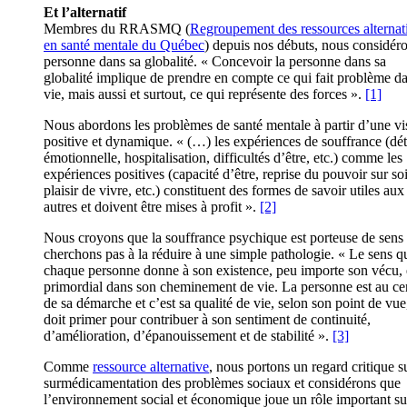
Et l’alternatif
Membres du RRASMQ (
Regroupement des ressources alternat
en santé mentale du Québec
) depuis nos débuts, nous considéro
personne dans sa globalité. « Concevoir la personne dans sa
globalité implique de prendre en compte ce qui fait problème d
vie, mais aussi et surtout, ce qui représente des forces ».
[1]
Nous abordons les problèmes de santé mentale à partir d’une vi
positive et dynamique. « (…) les expériences de souffrance (dét
émotionnelle, hospitalisation, difficultés d’être, etc.) comme les
expériences positives (capacité d’être, reprise du pouvoir sur soi
plaisir de vivre, etc.) constituent des formes de savoir utiles aux
autres et doivent être mises à profit ».
[2]
Nous croyons que la souffrance psychique est porteuse de sens 
cherchons pas à la réduire à une simple pathologie. « Le sens q
chaque personne donne à son existence, peu importe son vécu, 
primordial dans son cheminement de vie. La personne est au ce
de sa démarche et c’est sa qualité de vie, selon son point de vue
doit primer pour contribuer à son sentiment de continuité,
d’amélioration, d’épanouissement et de stabilité ».
[3]
Comme
ressource alternative
, nous portons un regard critique su
surmédicamentation des problèmes sociaux et considérons que
l’environnement social et économique joue un rôle important su