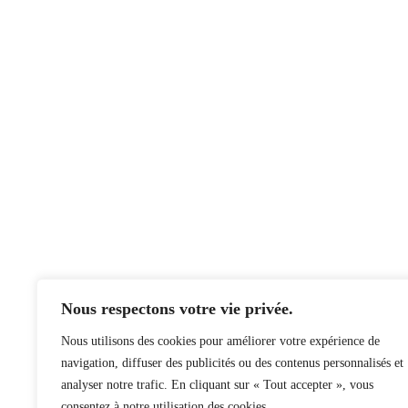
ROCASM-BF
Le Regroupement des organismes communautaires e
du Bas-du-Fleuve (ROCASM-BF) est composé de h
santé mentale, soit Santé mentale Québec – Bas-
en santé mentale, La Maison des Tournesols, Sou
des Basques, La Traversée, La Bouffée d’Air du
Nous respectons votre vie privée.
Nous utilisons des cookies pour améliorer votre expérience de
navigation, diffuser des publicités ou des contenus personnalisés et
analyser notre trafic. En cliquant sur « Tout accepter », vous
consentez à notre utilisation des cookies.